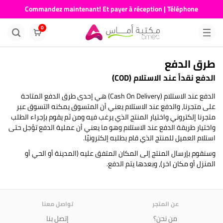
Commandez maintenant! Et payer à réception | Téléphone
676681730
0
طرق الدفع
الدفع نقداً عند الاستلام (COD)
الدفع عند الاستلام (Cash On Delivery) هي إحدى طرق الدفع المتاحة
على متجرنا، والدفع عند الاستلام يعني أن المتسوق يمكنه التسوق عبر
متجرنا إلكتروني واختيار المنتج الذي يرغب فيه ومن ثم يقوم بإجراء الطلب
واختيار طريقة الدفع عند الاستلام وهو ما يعني أن عملية الدفع تؤجل حتى
استلام العميل للمنتج الذي قام بطلبه إلكترونيًا.
وسنقوم بإرسال المنتج إلى المكان المتفق عليه (المدينة أو الحي أو
المنزل أو مكان اخر)، وبعدها يتم الدفع.
عن المتجر
تواصل معنا
من نحن؟
إتصل بنا