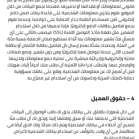
قانوني لمعلوماتك أو فقدانها أو تدميرها. فعندما نجمع البيانات من خلال
الموقع، نقوم بتخزين معلوماتك الشخصية على قاعدة بيانات ضمن خادم
إلكتروني آمن. فنستخدم أنظمة جدار الحماية على خوادمنا. وعندما نقوم
بجمع تفاصيل بطاقات الدفع إلكترونيًا، فإننا نحميها من خلال استخدام
التشفير، مثل طبقة مآخذ التوصيل الآمنة (SSL). فيصعب بالتّالي على أيّ
متسلّلٍ فكّ تشفير معلوماتك بما أنّنا لا نستطيع ضمان الحماية بنسبة مئة
في المئة. وننصحك بشدَّة بعدم إرسال كل تفاصيل بطاقة الائتمان أو بطاقة
السحب الآلي عندما تتواصل معنا إلكترونيًا ومن دون تشفير. ونضع ضمانات
ماديّة وإلكترونية وإجرائيّة مباشرة على عملية جمع معلوماتك وتخزينها
والإفصاح عنها. وتتطلّب إجراءاتنا الأمنية أن نطلب منك أحياناً إثبات هويتك
قبل أن نُفصِح لك عن معلوماتك الشخصية. وتقع على عاتقك مسؤولية
حماية كلمتك السريّة وحاسوبك من أيّ استخدام غير مصرَّح به.
4 – حقوق العميل
في حال شعورك بالقلق على بياناتك، يحق لك طلب الوصول إلى البيانات
الشخصيّة التي نحملها عنك أو سبق ونقلتها إلينا. ويحق لك أن تطلب منَّا
تصحيح أي أخطاء في بياناتك الشخصيّة ويتم ذلك مجانًا. ولك الحق أيضًا في
مطالبتنا، في أي وقت، بالتوقُّف عن استخدام بياناتك الشخصية لأغراض
تسويقيّة مباشرة.