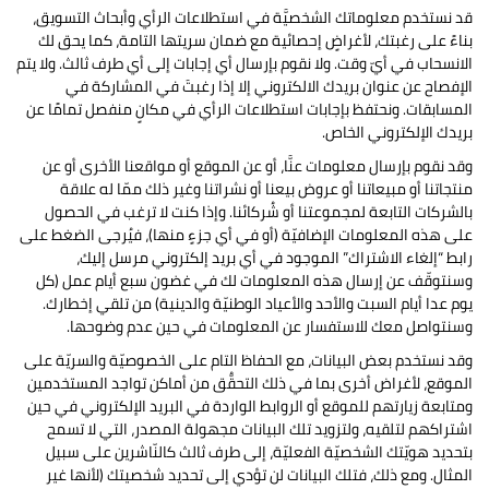
قد نستخدم معلوماتك الشخصيَّة في استطلاعات الرأي وأبحاث التسويق،
بناءً على رغبتك، لأغراضٍ إحصائية مع ضمان سريتها التامة، كما يحق لك
الانسحاب في أيّ وقت. ولا نقوم بإرسال أي إجابات إلى أي طرف ثالث. ولا يتم
الإفصاح عن عنوان بريدك الالكتروني إلا إذا رغبتَ في المشاركة في
المسابقات. ونحتفظ بإجابات استطلاعات الرأي في مكانٍ منفصل تمامًا عن
بريدك الإلكتروني الخاص.
وقد نقوم بإرسال معلومات عنَّا، أو عن الموقع أو مواقعنا الأخرى أو عن
منتجاتنا أو مبيعاتنا أو عروض بيعنا أو نشراتنا وغير ذلك ممّا له علاقة
بالشركات التابعة لمجموعتنا أو شُركائنا. وإذا كنت لا ترغب في الحصول
على هذه المعلومات الإضافيّة (أو في أي جزءٍ منها)، فيُرجى الضغط على
رابط “إلغاء الاشتراك” الموجود في أي بريد إلكتروني مرسل إليك،
وسنتوقّف عن إرسال هذه المعلومات لك في غضون سبع أيام عمل (كل
يوم عدا أيام السبت والأحد والأعياد الوطنيّة والدينية) من تلقي إخطارك.
وسنتواصل معك للاستفسار عن المعلومات في حين عدم وضوحها.
وقد نستخدم بعض البيانات، مع الحفاظ التام على الخصوصيّة والسريّة على
الموقع، لأغراض أخرى بما في ذلك التحقُّق من أماكن تواجد المستخدمين
ومتابعة زيارتهم للموقع أو الروابط الواردة في البريد الإلكتروني في حين
اشتراكهم لتلقيه، ولتزويد تلك البيانات مجهولة المصدر، التي لا تسمح
بتحديد هويّتك الشخصيّة الفعليّة، إلى طرف ثالث كالنّاشرين على سبيل
المثال. ومع ذلك، فتلك البيانات لن تؤدي إلى تحديد شخصيتك (لأنها غير