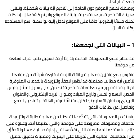
جُمعت لأجلها.
ويمكنك تصفح الموقع دون الحاجة إلى تقديم أيّة بيانات شخصيّة. وتبقى
هويّتك الشخصية مجهولة طيلة زيارتك للموقع ولا يتم كشفها إلا إذا كنتَ
تملك حسابًا إلكترونياً خاصًا على الموقع تدخل إليه بواسطة اسم المستخدم
وكلمة السرّ.
1 – البيانات التي نجمعها:
قد نحتاج لجمع المعلومات الخاصة بكَ إذا أردت تسجيل طلب شراء لسلعة
من موقعنا.
ونقوم بجمع وتخزين ومعالجة بياناتك الازمة لمتابعة شرائك من موقعنا
لتأمين أية مطالب محتملة قد تظهر لاحقاً، ولتزويدكَ بالخدمات المتوفرة
لدينا. وقد نقوم بجمع معلومات شخصية تتضمَّن، على سبيل المثال وليس
الحصر، الاسم والجنس وتاريخ الميلاد وعنوان البريد الإلكتروني والعنوان
البريدي وعنوان التسليم (إذا كان مختلفًا) ورقم الهاتف وتفاصيل الدفع
وتفاصيل عن بطاقات الدفع.
ونستخدم المعلومات التي تقدِّمها لتمكننا من معالجة طلباتك ولتزويدكَ
بخدمات ومعلومات معروضة على موقعنا والتي تطلبها أنت. وعلاوةً على
ذلك، سنستخدم المعلومات التي تقدَّمها في إدارة حسابك معنا وللتحقّقَ
من المعاملات المالية التي تُجريها على الإنترنت وعمليات تدقيق تحميل