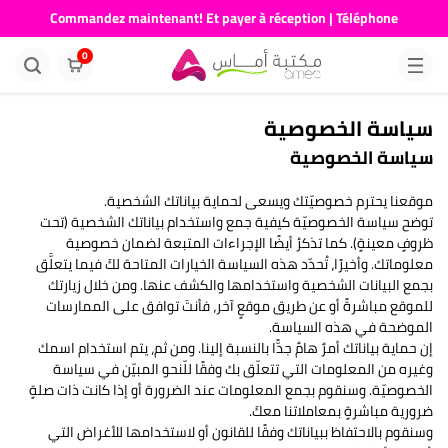
Commandez maintenant! Et payer à réception | Téléphone
676681730
0
سياسة الخصوصية
سياسة الخصوصية
موقعنا يحترم خصوصيّتك ويسعى لحماية بياناتك الشخصية.
توضح سياسة الخصوصيّة كيفية جمع واستخدام بياناتك الشخصية (تحت
ظروفٍ معينةٍ). كما تذكرُ أيضًا الإجراءات المتبعة لضمان خصوصية
معلوماتك. وأخيرًا، تُحدّد هذه السياسة الخيارات المتاحة لكَ فيما يتعلَّق
بجمع البيانات الشخصية واستخدامها والكشف عنها. ومن خلال زيارتك
للموقع مباشرةً أو عن طريق موقعٍ آخر، فأنتَ توافق على الممارسات
الموضحة في هذه السياسة.
إن حماية بياناتك أمرٌ هامٌ جدًّا بالنسبة إلينا. ومن ثم، يتم استخدام اسمك
وغيره من المعلومات التي تتعلّق بك وفقًا للّنحو المبيّن في سياسة
الخصوصيّة. وسنقوم بجمع المعلومات عند الضرورة أو إذا كانت ذات صلةٍ
ضرورية مباشرةٍ بمعاملاتنا معكَ.
وسنقوم بالاحتفاظ ببياناتك وفقًا للقانون أو لاستخدامها للأغراض التي