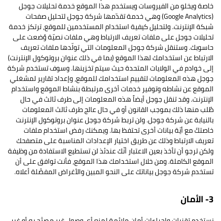
خاصة ويخلو من الفيروسات ويستخدم هذا الموقع خدمة تحليلات جوجل
(Google Analytics) وهي خدمة تقدّمها شركة جوجل لتحليل صفحات
شبكة الإنترنت. ولتحليل كيفية استخدام المستخدمين للموقع، ترتكز خدمة
تحليلات جوجل على ملفات تعريف الارتباط وهي ملفات نصيّة وُضعت على
حاسوبك. وستنقل شركة جوجل المعلومات التي تولّدها ملفات تعريف
الارتباط عن استخدامك لهذا الموقع (بما في ذلك عنوان بروتوكول الإنترنت)
إلى خوادم في الولايات المتحدة حيث سيتم تخزينها. وسوف تستخدم شركة
جوجل هذه المعلومات لتقييم استخدامك للموقع، وإعداد تقارير لمشغلي
الموقع عن نشاطه وتوفير خدمات أخرى مرتبطة بنشاط الموقع واستخدام
الإنترنت. وقد تنقل جوجل أيضاً هذه المعلومات إلى طرف ثالث في حال
طُلب منها ذلك بموجب القانون أو في حال عالج طرف ثالث المعلومات
بالنيابة عن شركة جوجل. ولن تربط شركة جوجل عنوان بروتوكول الإنترنت
خاصتكَ مع أيّة بيانات أخرى تحتفظ بها. ويمكنك رفض استخدام ملفات
تعريف الارتباط وذلك عن طريق اختيار الإعدادات المناسبة على متصفحك
ولكن ترجو أن تأخذ بعين الاعتبار أنّك عندئذ لن تستطيع الاستفادة من وظيفة
الموقع الكاملة. ومن خلال استخدامك هذا الموقع، فأنت توافق على أن
تستخدم شركة جوجل بياناتك على النحو المبين والأغراض المفصَّلة أعلاه.
3- الأمان
نستخدم تقنيات وإجراءات أمان ملائمة لمنع أي وصول غير مصرَّح به أو غير