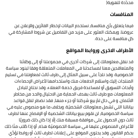
محدّدة للهوية(
المنافسات
فيما يتعلق بأي منافسة، نستخدم البيانات لإخطار الفائزين وللإعلان عن
عروضنا. ويمكنك العثور على مزيد من التفاصيل عن شروط المشاركة في
كل منافسة على حدة.
الأطراف الاخرى وروابط المواقع
قد ننقل معلوماتك إلى شركات أخرى في مجموعتنا أو إلى وكلائنا
والمتعاقدين معنا لمساعدتنا في المعاملات المتعلقة وفقا لبنود سياسة
الخصوصية. وقد نلجأ على سبيل المثال إلى طرف ثالث لمعاونتنا في تسليم
المنتجات إليك واستلام الدفعات منك واستخدامها لأغراض الإحصاءات
وأبحاث التسويق أو لمساعدة فريق خدمة العملاء. وقد نحتاج لتبادل
المعلومات مع طرف ثالث بهدف الحماية من الاحتيال والحد من مخاطر
الائتمان. و في حال تمّ بيع شركتنا أو جزء منها، فقد نضطر لنقل قواعد
بياناتنا التي تشمل معلوماتك الشخصيّة. وبخلاف ما هو منصوص عليه في
سياسة الخصوصية، لن نقوم ببيع بياناتك الشخصية أو الإفصاح عنها لطرف
ثالث دون الحصول على موافقة مسبقة منك إلّا إذا كان ذلك ضروريًا
للأغراض المنصوص عليها في سياسة الخصوصيّة هذه، أو إذا طُلب منّا ذلك
بحكم القانون. وقد يحتوي الموقع على إعلانات لطرف ثالث أو روابط تؤدِّي