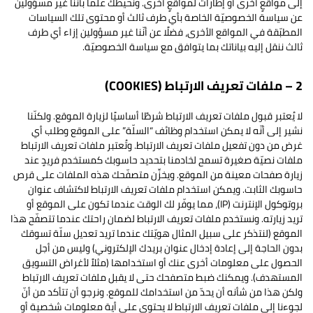
إلى مواقعٍ أخرى أو إطارات لمواقعٍ أخرى. ونحيطك علماً بأننا غير مسؤولين
عن سياسة الخصوصيّة الخاصة بأي طرف ثالث أو محتوى تلك السياسات
المطبّقة في المواقع الأخرى، فضلًا عن أنّنا غير مسؤولين إزاء أي طرف
ثالث ننقل إليه بياناتك بما يتوافق مع سياسة الخصوصيّة.
2 – ملفات تعريف الارتباط (COOKIES)
لا يُعتبر قبول ملفات تعريف الارتباط شرطًا أساسيًا لزيارة الموقع. ولكنّنا
نشير إلى أنّه لا يمكن استخدام وظائف “السلّة” على الموقع وطلب أي
غرض من دون تفعيل ملفات تعريف الارتباط. وتُعتبر ملفات تعريف الارتباط
ملفات نصيّة صغيرة تسمح لخادمنا بتحديد حاسوبك كمستخدم فريدٍ عند
زيارة صفحات معينة من الموقع. ويخزِّن متصفّحك هذه الملفات على قرص
حاسوبك الثابت. ويمكن استخدام ملفات تعريف الارتباط لاكتشاف عنوان
بروتوكول الإنترنت (IP)، مما يوفّر لك الوقت عندما تكون على الموقع أو
تريد زيارته. ونستخدم ملفات تعريف الارتباط لضمان راحتك عندما تتصفّح هذا
الموقع (لنتذكر على سبيل المثال هويّتك عندما تريد تعديل سلّة تسوقك
بدون الحاجة إلى إعادة إدخال عنوان بريدك الإلكتروني) وليس من أجل
الحصول على معلومات أخرى عنك أو استخدامها (مثلاً لأغراض التسويق
المستهدف). ويمكنك ضبط متصفحك حتى لا يقبل ملفات تعريف الارتباط
ولكن هذا من شأنه أن يحدّ من استخدامك للموقع. ونرجو أن تتأكد من أنّ
لجوءنا إلى ملفات تعريف الارتباط لا يحتوي على أية معلومات شخصية أو