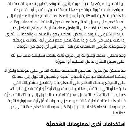
البيانات من الموقع وتحديد هويّة زائري الموقع وتطوير تصميمات صفحات
الموقع و/أو محتوياته وتخصيصها للمستخدمين. ونقوم بأبحاث عديدة
متعلقة بالتركيبة السكانية، ونُرسل المعلومات المفيدة أو المطلوبة إلى
المستخدم، على سبيل المثال معلومات حول المنتجات والخدمات، وذلك
في حالة عدم اعتراضك على التواصل معك بشأن ذلك. ويتم التواصل عبر
البريد الإلكتروني لتزويدك ببعض التفاصيل حول المنتجات والخدمات الأخرى
إذا كنت ترغب في ذلك، وإذا كنتَ تفضّل عدم تلقي أية اتصالات ترويجيّة
وتسويقيّة، فيُرجى الانسحاب من هذا الخيار في أي وقتٍ من الأوقات.
وقد نعطي اسمك وعنوانك إلى طرفٍ ثالث بهدف تسليمكَ طلب شرائك
(على سبيل المثال، عامل التسليم أو المورِّد(.
قد نتمكن من تخزين التفاصيل المتعلّقة بطلبك الحالي على موقعنا ولكن لا
يمكننا استعادتها مباشرةً لأسبابٍ أمنيّة. وبتسجيل الدخول إلى حسابك
على الموقع يمكنك الاطلاع على المعلومات وتفاصيل مشترياتك التي
طلبتها أو التي ستتقدَّم بها قريبًا. وبمقدورك أيضاً إدارة تفاصيل عنوانك.
كما يجدر بك التعهُّد بالتعامل بسريّة تامة عند الدخول إلى بياناتك الشخصيَّة
فلا تجعلها متاحة لطرف ثالث غير مصرَّح به. ولا نتحمَّل أية مسؤولية ناتجة
عن سوء استخدام كلمات السر إلا إذا كان سوء الاستخدام هذا ناشئ عن
خطأ منّا.
استخدامات أخرى لمعلوماتك الشخصيَّة