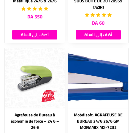
Métallique 24/6 & 26/6
SOUS BOITE DE 20 TZ0959
TAZIRI
550 DA
60 DA
أضف إلى السلة
أضف إلى السلة
Agrafeuse de Bureau à
Mobdisoft. AGRAFEUSE DE
économie de force – 24 6 –
BUREAU 24/6 26/6 GM
26 6
MONAMIX MX-7232