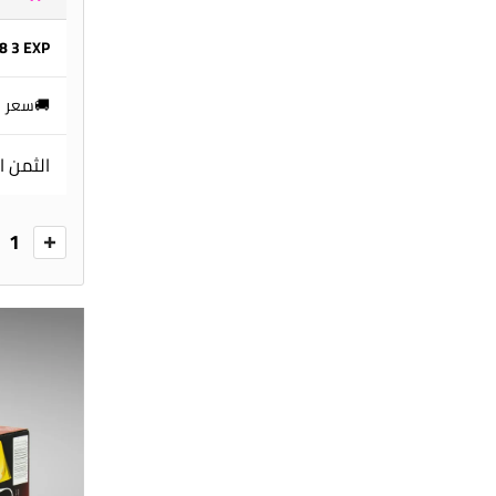
8 3 EXP
🚚سعر ا
الثمن ا
1