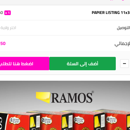
 DA
PAPIER LISTING 11x3
1
لتوصيل
اختر ولاية
لإجمالي
0 DA
أضف إلى السلة
اضغط هنا للطلب