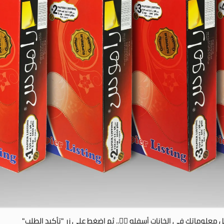
 معلوماتك في الخانات أسفله 👇🏻.. ثم إضغط على زر "تأكيد الطلب"