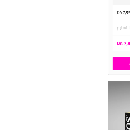
7,950
 التسليم
7,95