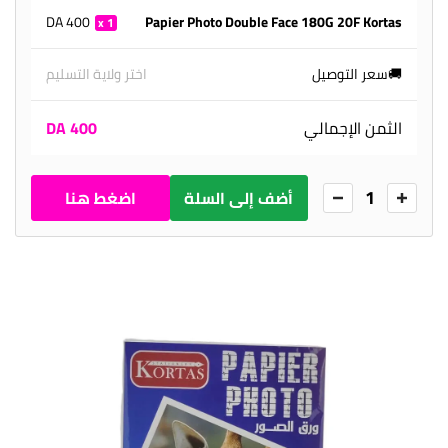
400 DA
Papier Photo Double Face 180G 20F Kortas
1
🚚سعر التوصيل
اختر ولاية التسليم
الثمن الإجمالي
400 DA
1
أضف إلى السلة
اضغط هنا
للطلب