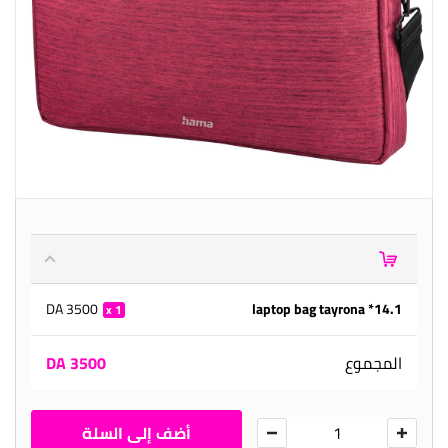
3500 DA
14.1* laptop bag tayrona
1
المجموع
3500 DA
أضف إلى السلة