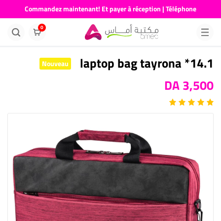
Commandez maintenant! Et payer à réception | Téléphone
676681730
0
14.1* laptop bag tayrona
Nouveau
3,500 DA