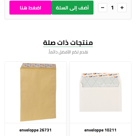
1
أضف إلى السلة
اضغط هنا
للطلب
منتجات ذات صلة
نقدم لكم الأفضل دائماً.
enveloppe 26731
enveloppe 10211