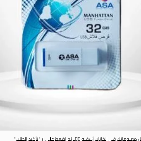
 معلوماتك في الخانات أسفله 👇🏻.. ثم إضغط على زر "تأكيد الطلب"