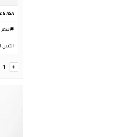
32 G ASA
🚚سعر ا
الثمن ا
1