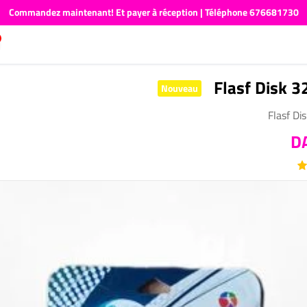
Commandez maintenant! Et payer à réception | Téléphone 676681730
Flasf Disk 3
Nouveau
Flasf Di