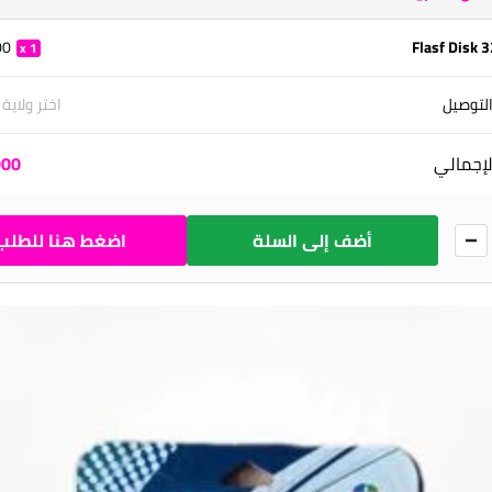
 DA
Flasf Disk 
1
لتوصيل
اختر ولاية
لإجمالي
0 DA
أضف إلى السلة
اضغط هنا للطلب