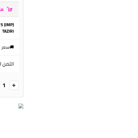
مل
75
TAZIRI
🚚سعر ا
الثمن ا
1