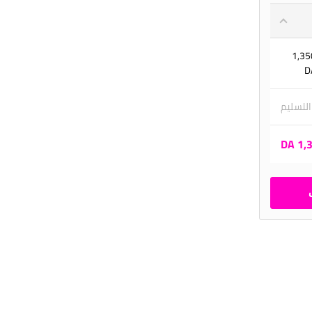
1,35
D
 التسليم
1,35