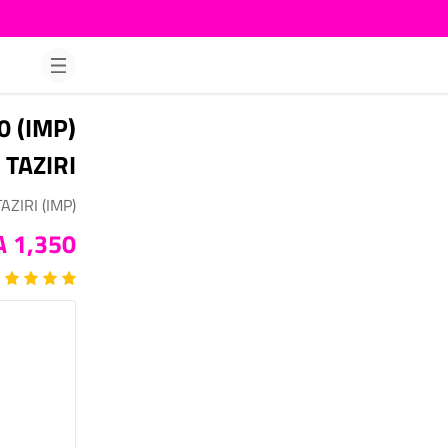
0
TAZIRI
(IMP) RAME DE PLASTIFICATION A4 MATTE 125 MIC 20 POCHETTES TZ0475 TAZIRI
1,350 DA