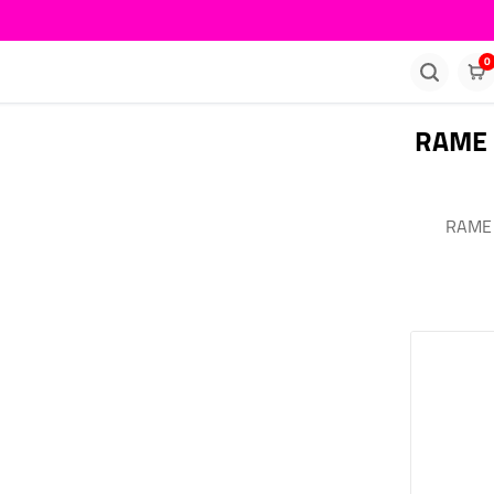
0
(IMP) 