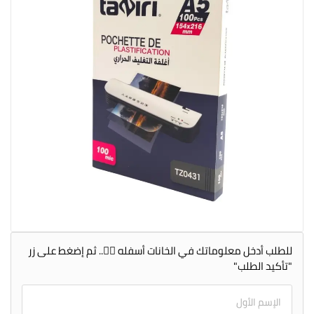
للطلب أدخل معلوماتك في الخانات أسفله 👇🏻.. ثم إضغط على زر
"تأكيد الطلب"