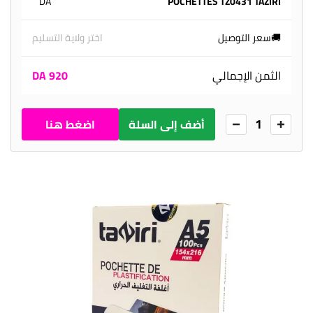
DA
POCHETTES TZ0431 TAZIRI
1
🚚سعر التوصيل
اختر ولاية التسليم
الثمن الإجمالي
920 DA
1
أضف إلى السلة
اضغط هنا
للطلب