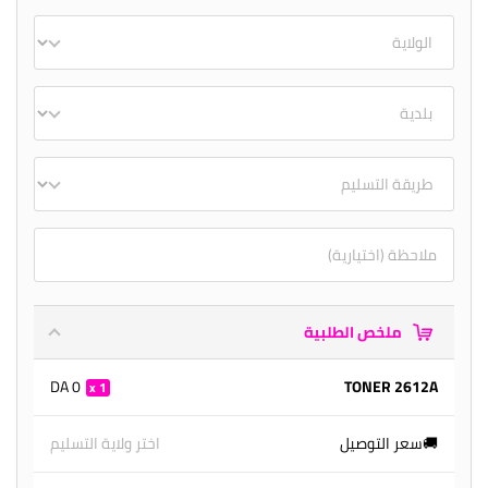
ملخص الطلبية
0 DA
TONER 2612A
1
🚚سعر التوصيل
اختر ولاية التسليم