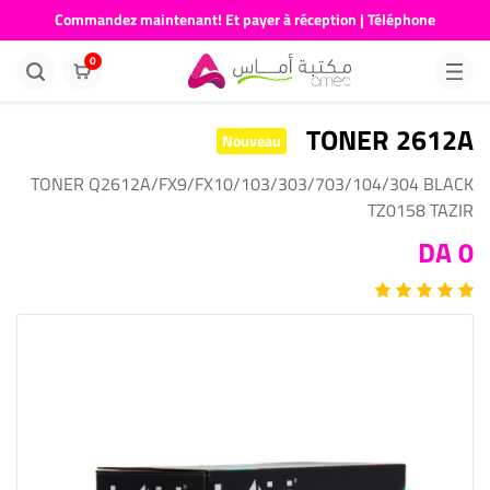
Commandez maintenant! Et payer à réception | Téléphone
676681730
0
TONER 2612A
Nouveau
TONER Q2612A/FX9/FX10/103/303/703/104/304 BLACK
TZ0158 TAZIR
0 DA