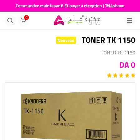
Commandez maintenant! Et payer à réception | Téléphone
676681730
0
TONER TK 1150
Nouveau
TONER TK 1150
0 DA